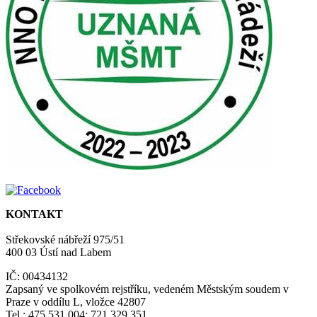
KONTAKT
Střekovské nábřeží 975/51
400 03 Ústí nad Labem
IČ: 00434132
Zapsaný ve spolkovém rejstříku, vedeném Městským soudem v
Praze v oddílu L, vložce 42807
Tel.: 475 531 004; 721 329 351