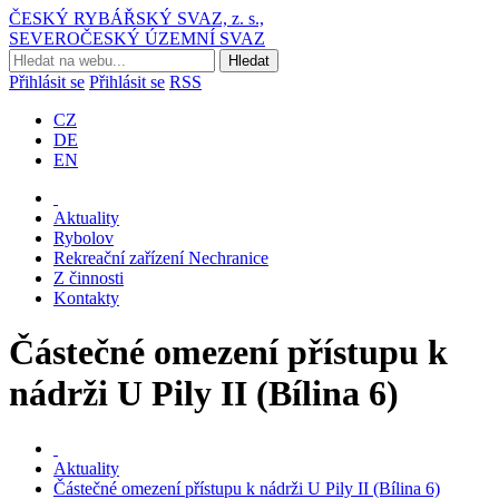
ČESKÝ RYBÁŘSKÝ SVAZ, z. s.,
SEVEROČESKÝ ÚZEMNÍ SVAZ
Přihlásit se
Přihlásit se
RSS
CZ
DE
EN
Aktuality
Rybolov
Rekreační zařízení Nechranice
Z činnosti
Kontakty
Částečné omezení přístupu k
nádrži U Pily II (Bílina 6)
Aktuality
Částečné omezení přístupu k nádrži U Pily II (Bílina 6)