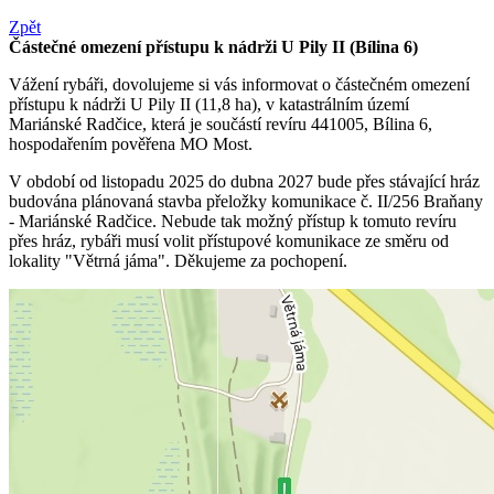
Zpět
Částečné omezení přístupu k nádrži U Pily II (Bílina 6)
Vážení rybáři, dovolujeme si vás informovat o částečném omezení
přístupu k nádrži U Pily II (11,8 ha), v katastrálním území
Mariánské Radčice, která je součástí revíru 441005, Bílina 6,
hospodařením pověřena MO Most.
V období od listopadu 2025 do dubna 2027 bude přes stávající hráz
budována plánovaná stavba přeložky komunikace č. II/256 Braňany
- Mariánské Radčice. Nebude tak možný přístup k tomuto revíru
přes hráz, rybáři musí volit přístupové komunikace ze směru od
lokality "Větrná jáma". Děkujeme za pochopení.