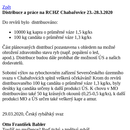
Zpět
Distribuce a práce na RCHZ Chabařovice 23.-28.3.2020
Do revírů bylo distribuováno:
10000 kg kapra o průměrné váze 1,5 kg/ks
100 kg candáta o průměrné váze 1,3 kg/ks
Část plánovaných distribucí pozastavena s ohledem na možné
ohrožení zdravotního stavu ryb (
např. popálení o led,
apod.)
.
Distribuce budou dále probíhat dle možností ÚS a našich
dodavatelů.
Sobotní
výlov na rybochovném zařízení Severočeského územního
svazu v Chabařovicích splnil veškerá očekávání! Krom do revírů
distribuovaného 100 kg candáta o průměrné váze 1,3 kg/ks, byly
desítky kg candáta určeny k další produkci ÚS. K chovu v MO
distribuováno také 50 kg krásných okounů (0,25-0,5 kg/ks), k další
produkci MO a ÚS určen také veškerý kapr a amur.
29.03.2020, Český rybářský svaz
Otto František Babler
Toužíš po myšlence? Buď tichý a trpělivý rybář.