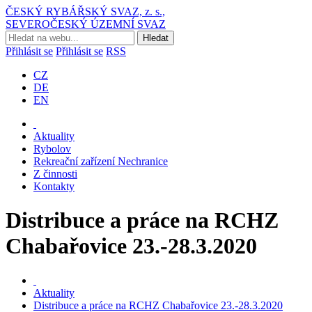
ČESKÝ RYBÁŘSKÝ SVAZ, z. s.,
SEVEROČESKÝ ÚZEMNÍ SVAZ
Přihlásit se
Přihlásit se
RSS
CZ
DE
EN
Aktuality
Rybolov
Rekreační zařízení Nechranice
Z činnosti
Kontakty
Distribuce a práce na RCHZ
Chabařovice 23.-28.3.2020
Aktuality
Distribuce a práce na RCHZ Chabařovice 23.-28.3.2020