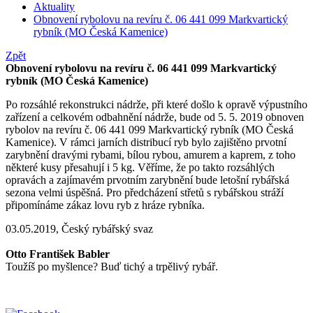
Aktuality
Obnovení rybolovu na revíru č. 06 441 099 Markvartický
rybník (MO Česká Kamenice)
Zpět
Obnovení rybolovu na revíru č. 06 441 099 Markvartický
rybník (MO Česká Kamenice)
Po rozsáhlé rekonstrukci nádrže, při které došlo k opravě výpustního
zařízení a celkovém odbahnění nádrže, bude od 5. 5. 2019 obnoven
rybolov na revíru č. 06 441 099 Markvartický rybník (MO Česká
Kamenice). V rámci jarních distribucí ryb bylo zajištěno prvotní
zarybnění dravými rybami, bílou rybou, amurem a kaprem, z toho
některé kusy přesahují i 5 kg. Věříme, že po takto rozsáhlých
opravách a zajímavém prvotním zarybnění bude letošní rybářská
sezona velmi úspěšná. Pro předcházení střetů s rybářskou stráží
připomínáme zákaz lovu ryb z hráze rybníka.
03.05.2019, Český rybářský svaz
Otto František Babler
Toužíš po myšlence? Buď tichý a trpělivý rybář.