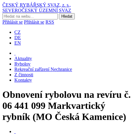
ČESKÝ RYBÁŘSKÝ SVAZ, z. s.,
SEVEROČESKÝ ÚZEMNÍ SVAZ
Přihlásit se
Přihlásit se
RSS
CZ
DE
EN
Aktuality
Rybolov
Rekreační zařízení Nechranice
Z činnosti
Kontakty
Obnovení rybolovu na revíru č.
06 441 099 Markvartický
rybník (MO Česká Kamenice)