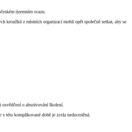
eročeském územním svazu.
h kroužků z místních organizací mohli opět společně setkat, aby se
ů osvědčení o absolvování školení.
e v této komplikované době je zcela nedoceněná.