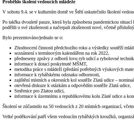
Proběhlo školení vedoucích mládeže
V sobotu 9.4. se v kulturním domě ve Štětí uskutečnilo školení ved
Po takřka dvouleté pauze, která byla způsobena pandemickou situací 
podělili o své zkušenosti a načerpali zkušenosti nové, včetně příslušn
Bylo prezentováno/jednalo se o:
Zhodnocení činnosti předchozího roku a výsledky soutěží mlád
seznámení s termínovým kalendářem na rok 2022,
předneseny zprávy z odborů lovu ryb udicí a rybolovné technik
informace k dotaci poskytnuté MŠMT,
metodika práce s mládeží (předání potřebných výukových mater
informace k rybářskému odznaku odbornosti,
zajištění místních a okresních kol soutěže Zlatá udice – nomin
otevřená diskuze k otázkám a odpovědím soutěže Zlatá udice,
Směrnice pro Zlatou udici,
informace k územnímu a republikovému kolu Zlaté udice a konz
Školení se zúčastnilo na 50 vedoucích z 20 místních organizací, vče
Velké poděkování patří všem vedoucím rybářských kroužků, organizát