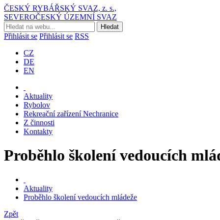
ČESKÝ RYBÁŘSKÝ SVAZ, z. s.,
SEVEROČESKÝ ÚZEMNÍ SVAZ
Přihlásit se
Přihlásit se
RSS
CZ
DE
EN
Aktuality
Rybolov
Rekreační zařízení Nechranice
Z činnosti
Kontakty
Proběhlo školení vedoucích mlá
Aktuality
Proběhlo školení vedoucích mládeže
Zpět