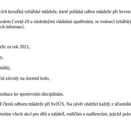
oucích kroužků rybářské mládeže, které pořádal odbor mládeže při Sev
kolem Covid-19 a následnými vládními opatřeními, se vedoucí rybářskýc
ých informací.
eže za rok 2021,
y,
iálů),
ační závody na územní kolo,
ultace ke sportovním disciplínám.
tně členů odboru mládeže při SvčÚS. Na závěr obdržel každý z účastník
orům všech akcí pro dětí a mládež, rodičům a nadšencům, jejichž prác