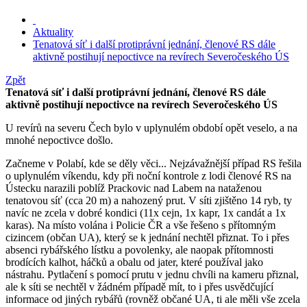
Aktuality
Tenatová síť i další protiprávní jednání, členové RS dále
aktivně postihují nepoctivce na revírech Severočeského ÚS
Zpět
Tenatová síť i další protiprávní jednání, členové RS dále
aktivně postihují nepoctivce na revírech Severočeského ÚS
U revírů na severu Čech bylo v uplynulém období opět veselo, a na
mnohé nepoctivce došlo.
Začneme v Polabí, kde se děly věci... Nejzávažnější případ RS řešila
o uplynulém víkendu, kdy při noční kontrole z lodi členové RS na
Ústecku narazili poblíž Prackovic nad Labem na nataženou
tenatovou síť (cca 20 m) a nahozený prut. V síti zjištěno 14 ryb, ty
navíc ne zcela v dobré kondici (11x cejn, 1x kapr, 1x candát a 1x
karas). Na místo volána i Policie ČR a vše řešeno s přítomným
cizincem (občan UA), který se k jednání nechtěl přiznat. To i přes
absenci rybářského lístku a povolenky, ale naopak přítomnosti
brodících kalhot, háčků a obalu od jater, které používal jako
nástrahu. Pytlačení s pomocí prutu v jednu chvíli na kameru přiznal,
ale k síti se nechtěl v žádném případě mít, to i přes usvědčující
informace od jiných rybářů (rovněž občané UA, ti ale měli vše zcela