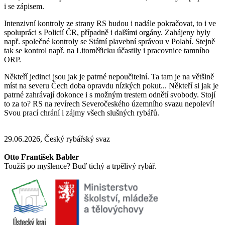
i se zápisem.
Intenzivní kontroly ze strany RS budou i nadále pokračovat, to i ve
spolupráci s Policií ČR, případně i dalšími orgány. Zahájeny byly
např. společné kontroly se Státní plavební správou v Polabí. Stejně
tak se kontrol např. na Litoměřicku účastily i pracovnice tamního
ORP.
Někteří jedinci jsou jak je patrné nepoučitelní. Ta tam je na většině
míst na severu Čech doba opravdu nízkých pokut... Někteří si jak je
patrné zahrávají dokonce i s možným trestem odnětí svobody. Stojí
to za to? RS na revírech Severočeského územního svazu nepoleví!
Svou prací chrání i zájmy všech slušných rybářů.
29.06.2026, Český rybářský svaz
Otto František Babler
Toužíš po myšlence? Buď tichý a trpělivý rybář.