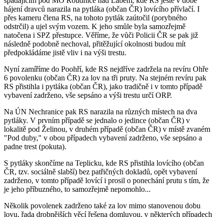
spadajícím pod MO Roudnice nad Labem, kde RS ještě v době
hájení dravců narazila na pytláka (občan ČR) lovícího přívlačí. I
přes kameru člena RS, na tohoto pytlák zaútočil (porybného
odstrčil) a ujel svým vozem. K jeho smůle byla samozřejmě
natočena i SPZ přestupce. Věříme, že vůči Policii ČR se pak již
následně podobně nechoval, přitěžující okolnosti budou mít
předpokládáme jistě vliv i na výši trestu.
Nyní zamíříme do Poohří, kde RS nejdříve zadržela na revíru Ohře
6 povolenku (občan ČR) za lov na tři pruty. Na stejném revíru pak
RS přistihla i pytláka (občan ČR), jako tradičně i v tomto případě
vybavení zadrženo, vše sepsáno a výši trestu určí ORP.
Na ÚN Nechranice pak RS narazila na různých místech na dva
pytláky. V prvním případě se jednalo o jedince (občan ČR) v
lokalitě pod Želinou, v druhém případě (občan ČR) v místě zvaném
"Pod duby," v obou případech vybavení zadrženo, vše sepsáno a
padne trest (pokuta).
S pytláky skončíme na Teplicku, kde RS přistihla lovícího (občan
ČR, tzv. sociálně slabší) bez patřičných dokladů, opět vybavení
zadrženo, v tomto případě lovící i prosil o ponechání prutu s tím, že
je jeho příbuzného, to samozřejmě nepomohlo...
Několik povolenek zadrženo také za lov mimo stanovenou dobu
lovu, řada drobnějších věcí řešena domluvou, v některých případech