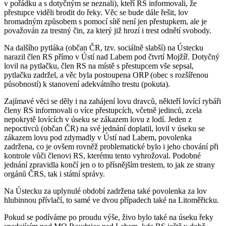
v pořádku a s dotyčným se neznali), kteří RS informovali, že
přestupce viděli brodit do řeky. Věc se bude dále řešit, lov
hromadným způsobem s pomocí sítě není jen přestupkem, ale je
považován za trestný čin, za který již hrozí i trest odnětí svobody.
Na dalšího pytláka (občan ČR, tzv. sociálně slabší) na Ústecku
narazil člen RS přímo v Ústí nad Labem pod čtvrtí Mojžíř. Dotyčný
lovil na pytlačku, člen RS na místě s přestupcem vše sepsal,
pytlačku zadržel, a věc byla postoupena ORP (obec s rozšířenou
působností) k stanovení adekvátního trestu (pokuta).
Zajímavé věci se děly i na zahájení lovu dravců, někteří lovící rybáři
členy RS informovali o více přestupcích, včetně jedinců, zcela
nepokrytě lovících v úseku se zákazem lovu z lodí. Jeden z
nepoctivců (občan ČR) na své jednání doplatil, lovil v úseku se
zákazem lovu pod zdymadly v Ústí nad Labem, povolenka
zadržena, co je ovšem rovněž problematické bylo i jeho chování při
kontrole vůči členovi RS, kterému tento vyhrožoval. Podobné
jednání zpravidla končí jen o to přísnějším trestem, to jak ze strany
orgánů ČRS, tak i státní správy.
Na Ústecku za uplynulé období zadržena také povolenka za lov
hlubinnou přívlačí, to samé ve dvou případech také na Litoměřicku.
Pokud se podíváme po proudu výše, živo bylo také na úseku řeky