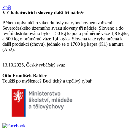
Zpět
V Chabařovicích sloveny další tři nádrže
Během uplynulého víkendu byly na rybochovném zařízení
Severočeského územního svazu sloveny tři nádrže. Sloveno a do
revírů distribuováno bylo 1150 kg kapra o průměrné váze 1,8 kg/ks,
a 500 kg o průměrné váze 1,4 kg/ks. Slovena také ryba určená k
další produkci (chovu), jednalo se o 1700 kg kapra (K1) a amura
(Ab2).
13.10.2025, Český rybářský svaz
Otto František Babler
Toužíš po myšlence? Buď tichý a trpělivý rybář.