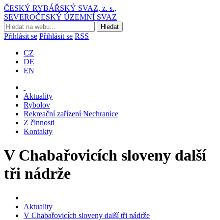
ČESKÝ RYBÁŘSKÝ SVAZ, z. s.,
SEVEROČESKÝ ÚZEMNÍ SVAZ
Přihlásit se
Přihlásit se
RSS
CZ
DE
EN
Aktuality
Rybolov
Rekreační zařízení Nechranice
Z činnosti
Kontakty
V Chabařovicích sloveny další
tři nádrže
Aktuality
V Chabařovicích sloveny další tři nádrže