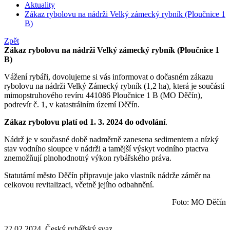
Aktuality
Zákaz rybolovu na nádrži Velký zámecký rybník (Ploučnice 1
B)
Zpět
Zákaz rybolovu na nádrži Velký zámecký rybník (Ploučnice 1
B)
Vážení rybáři, dovolujeme si vás informovat o dočasném zákazu
rybolovu na nádrži Velký Zámecký rybník (1,2 ha), která je součástí
mimopstruhového revíru 441086 Ploučnice 1 B (MO Děčín),
podrevír č. 1, v katastrálním území Děčín.
Zákaz rybolovu platí od 1. 3. 2024 do odvolání
.
Nádrž je v současné době nadměrně zanesena sedimentem a nízký
stav vodního sloupce v nádrži a tamější výskyt vodního ptactva
znemožňují plnohodnotný výkon rybářského práva.
Statutární město Děčín připravuje jako vlastník nádrže záměr na
celkovou revitalizaci, včetně jejího odbahnění.
Foto: MO Děčín
22.02.2024, Český rybářský svaz