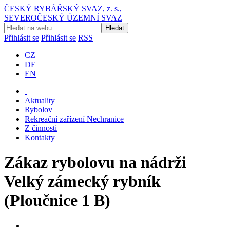
ČESKÝ RYBÁŘSKÝ SVAZ, z. s.,
SEVEROČESKÝ ÚZEMNÍ SVAZ
Přihlásit se
Přihlásit se
RSS
CZ
DE
EN
Aktuality
Rybolov
Rekreační zařízení Nechranice
Z činnosti
Kontakty
Zákaz rybolovu na nádrži
Velký zámecký rybník
(Ploučnice 1 B)