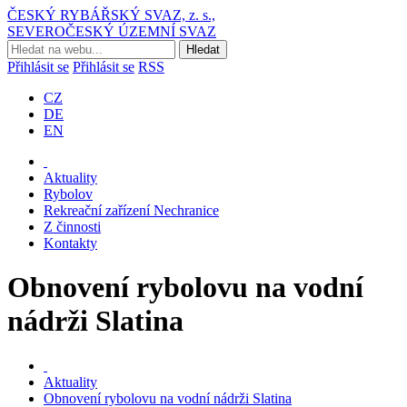
ČESKÝ RYBÁŘSKÝ SVAZ, z. s.,
SEVEROČESKÝ ÚZEMNÍ SVAZ
Přihlásit se
Přihlásit se
RSS
CZ
DE
EN
Aktuality
Rybolov
Rekreační zařízení Nechranice
Z činnosti
Kontakty
Obnovení rybolovu na vodní
nádrži Slatina
Aktuality
Obnovení rybolovu na vodní nádrži Slatina