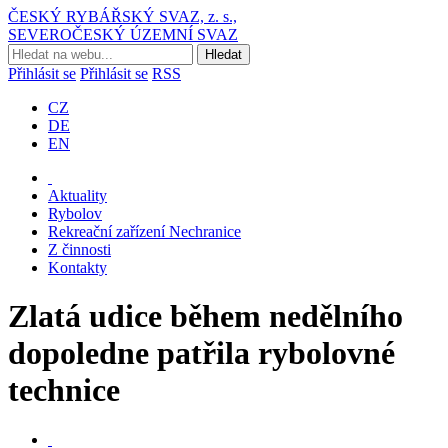
ČESKÝ RYBÁŘSKÝ SVAZ, z. s.,
SEVEROČESKÝ ÚZEMNÍ SVAZ
Přihlásit se
Přihlásit se
RSS
CZ
DE
EN
Aktuality
Rybolov
Rekreační zařízení Nechranice
Z činnosti
Kontakty
Zlatá udice během nedělního
dopoledne patřila rybolovné
technice