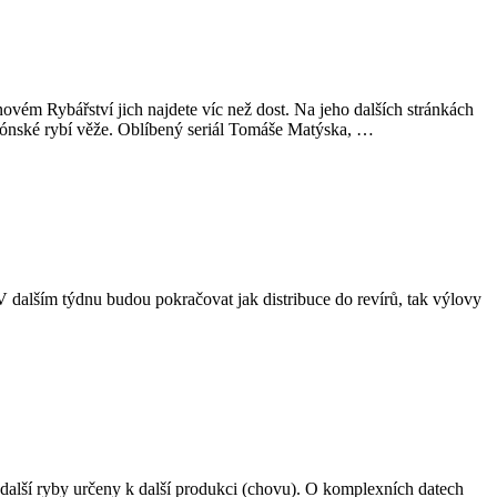
jnovém Rybářství jich najdete víc než dost. Na jeho dalších stránkách
ylónské rybí věže. Oblíbený seriál Tomáše Matýska, …
 dalším týdnu budou pokračovat jak distribuce do revírů, tak výlovy
 další ryby určeny k další produkci (chovu). O komplexních datech