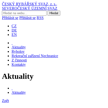
ČESKÝ RYBÁŘSKÝ SVAZ, z. s.,
SEVEROČESKÝ ÚZEMNÍ SVAZ
Přihlásit se
Přihlásit se
RSS
CZ
DE
EN
Aktuality
Rybolov
Rekreační zařízení Nechranice
Z činnosti
Kontakty
Aktuality
Aktuality
Zpět