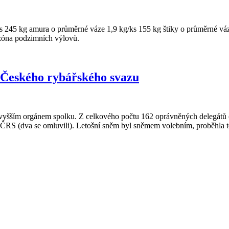
ks 245 kg amura o průměrné váze 1,9 kg/ks 155 kg štiky o průměrné vá
ezóna podzimních výlovů.
Českého rybářského svazu
jvyšším orgánem spolku. Z celkového počtu 162 oprávněných delegátů 
 ČRS (dva se omluvili). Letošní sněm byl sněmem volebním, proběhla t