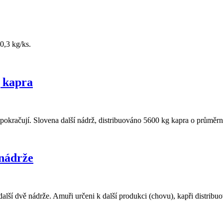
0,3 kg/ks.
g kapra
okračují. Slovena další nádrž, distribuováno 5600 kg kapra o průměrn
 nádrže
ší dvě nádrže. Amuři určeni k další produkci (chovu), kapři distribuo