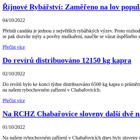
Říjnové Rybářství: Zaměřeno na lov popu
04/10/2022
Přelstít candáta je jednou z největších rybářských výzev. Proto rozhod
se pak dozvíte mýty a pověry muškaření, naučíte se vázat úspěšného 
Přečíst více
Do revírů distribuováno 12150 kg kapra
02/10/2022
Do revírů bylo ke konci týdne distribuováno 6500 kg kapra o průměrn
na našem rybochovném zařízení v Chabařovicích.
Přečíst více
Na RCHZ Chabařovice sloveny další dvě n
01/10/2022
Na našem rybochovném zařízení v Chabařovicích dnes byly sloveny dal