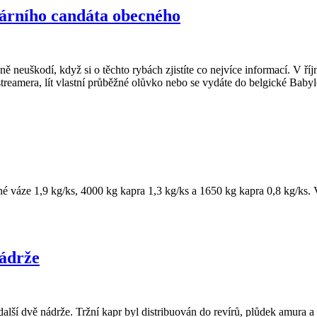
lárního candáta obecného
ně neuškodí, když si o těchto rybách zjistíte co nejvíce informací. V ří
streamera, lít vlastní průběžné olůvko nebo se vydáte do belgické Bab
é váze 1,9 kg/ks, 4000 kg kapra 1,3 kg/ks a 1650 kg kapra 0,8 kg/ks. V
ádrže
ší dvě nádrže. Tržní kapr byl distribuován do revírů, plůdek amura a