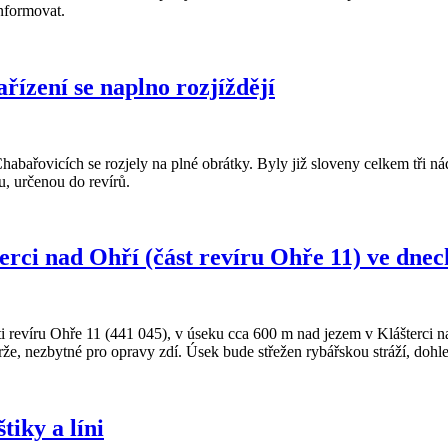
informovat.
ízení se naplno rozjíždějí
ařovicích se rozjely na plné obrátky. Byly již sloveny celkem tři ná
u, určenou do revírů.
rci nad Ohří (část revíru Ohře 11) ve dnech
i revíru Ohře 11 (441 045), v úseku cca 600 m nad jezem v Klášterci na
e, nezbytné pro opravy zdí. Úsek bude střežen rybářskou stráží, dohl
tiky a líni