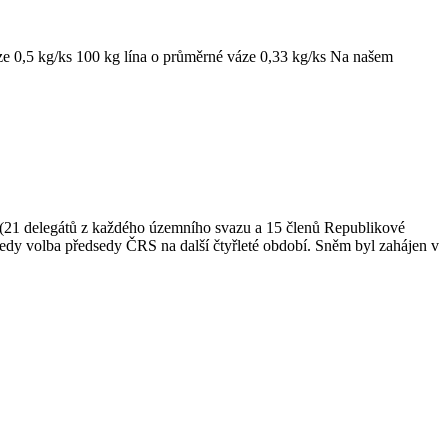
ze 0,5 kg/ks 100 kg lína o průměrné váze 0,33 kg/ks Na našem
(21 delegátů z každého územního svazu a 15 členů Republikové
edy volba předsedy ČRS na další čtyřleté období. Sněm byl zahájen v