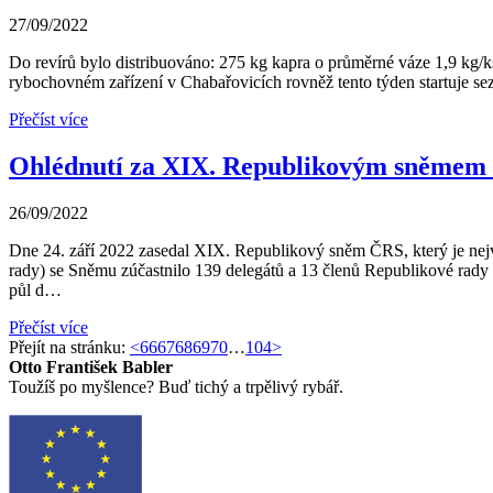
27/09/2022
Do revírů bylo distribuováno: 275 kg kapra o průměrné váze 1,9 kg/
rybochovném zařízení v Chabařovicích rovněž tento týden startuje s
Přečíst více
Ohlédnutí za XIX. Republikovým sněmem 
26/09/2022
Dne 24. září 2022 zasedal XIX. Republikový sněm ČRS, který je ne
rady) se Sněmu zúčastnilo 139 delegátů a 13 členů Republikové rady
půl d…
Přečíst více
Přejít na stránku:
<
66
67
68
69
70
…
104
>
Otto František Babler
Toužíš po myšlence? Buď tichý a trpělivý rybář.