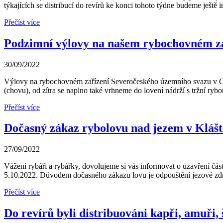
týkajících se distribucí do revírů ke konci tohoto týdne budeme ještě 
Přečíst více
Podzimní výlovy na našem rybochovném zař
30/09/2022
Výlovy na rybochovném zařízení Severočeského územního svazu v Chab
(chovu), od zítra se naplno také vrhneme do lovení nádrží s tržní rybo
Přečíst více
Dočasný zákaz rybolovu nad jezem v Klášte
27/09/2022
Vážení rybáři a rybářky, dovolujeme si vás informovat o uzavření část
5.10.2022. Důvodem dočasného zákazu lovu je odpouštění jezové zdrž
Přečíst více
Do revírů byli distribuováni kapři, amuři, š