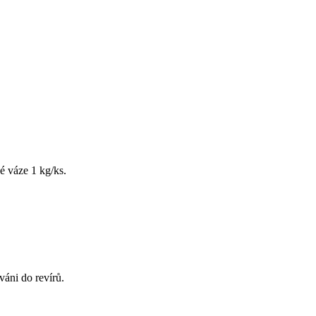
é váze 1 kg/ks.
váni do revírů.