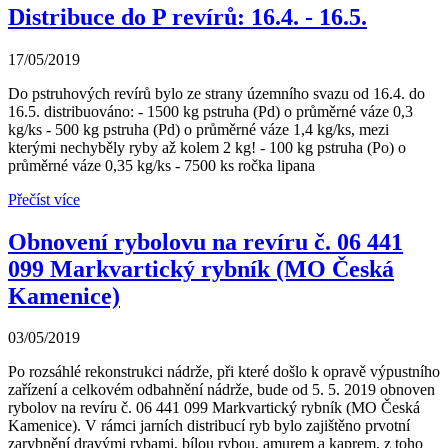
Distribuce do P revírů: 16.4. - 16.5.
17/05/2019
Do pstruhových revírů bylo ze strany územního svazu od 16.4. do
16.5. distribuováno: - 1500 kg pstruha (Pd) o průměrné váze 0,3
kg/ks - 500 kg pstruha (Pd) o průměrné váze 1,4 kg/ks, mezi
kterými nechyběly ryby až kolem 2 kg! - 100 kg pstruha (Po) o
průměrné váze 0,35 kg/ks - 7500 ks ročka lipana
Přečíst více
Obnovení rybolovu na revíru č. 06 441
099 Markvartický rybník (MO Česká
Kamenice)
03/05/2019
Po rozsáhlé rekonstrukci nádrže, při které došlo k opravě výpustního
zařízení a celkovém odbahnění nádrže, bude od 5. 5. 2019 obnoven
rybolov na revíru č. 06 441 099 Markvartický rybník (MO Česká
Kamenice). V rámci jarních distribucí ryb bylo zajištěno prvotní
zarybnění dravými rybami, bílou rybou, amurem a kaprem, z toho