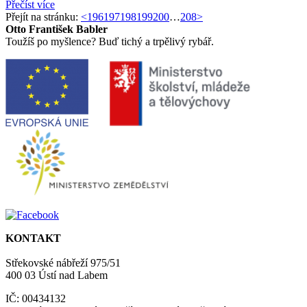
Přečíst více
Přejít na stránku:
<
196
197
198
199
200
…
208
>
Otto František Babler
Toužíš po myšlence? Buď tichý a trpělivý rybář.
KONTAKT
Střekovské nábřeží 975/51
400 03 Ústí nad Labem
IČ: 00434132