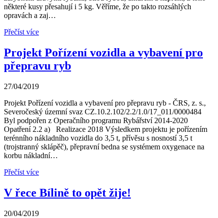
některé kusy přesahují i 5 kg. Věříme, že po takto rozsáhlých
opravách a zaj…
Přečíst více
Projekt Pořízení vozidla a vybavení pro
přepravu ryb
27/04/2019
Projekt Pořízení vozidla a vybavení pro přepravu ryb - ČRS, z. s.,
Severočeský územní svaz CZ.10.2.102/2.2/1.0/17_011/0000484
Byl podpořen z Operačního programu Rybářství 2014-2020
Opatření 2.2 a) Realizace 2018 Výsledkem projektu je pořízením
terénního nákladního vozidla do 3,5 t, přívěsu s nosností 3,5 t
(trojstranný sklápěč), přepravní bedna se systémem oxygenace na
korbu nákladní…
Přečíst více
V řece Bílině to opět žije!
20/04/2019