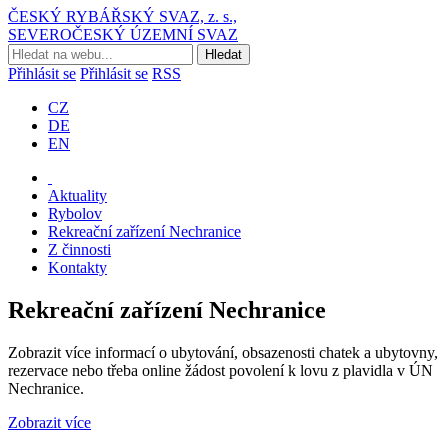
ČESKÝ RYBÁŘSKÝ SVAZ, z. s.,
SEVEROČESKÝ ÚZEMNÍ SVAZ
Přihlásit se
Přihlásit se
RSS
CZ
DE
EN
Aktuality
Rybolov
Rekreační zařízení Nechranice
Z činnosti
Kontakty
Rekreační zařízení Nechranice
Zobrazit více informací o ubytování, obsazenosti chatek a ubytovny,
rezervace nebo třeba online žádost povolení k lovu z plavidla v ÚN
Nechranice.
Zobrazit více