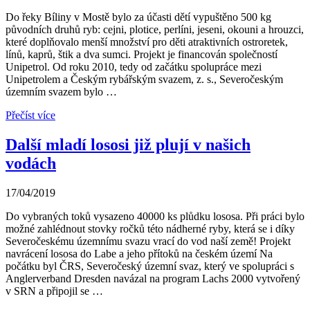
Do řeky Bíliny v Mostě bylo za účasti dětí vypuštěno 500 kg
původních druhů ryb: cejni, plotice, perlíni, jeseni, okouni a hrouzci,
které doplňovalo menší množství pro děti atraktivních ostroretek,
línů, kaprů, štik a dva sumci. Projekt je financován společností
Unipetrol. Od roku 2010, tedy od začátku spolupráce mezi
Unipetrolem a Českým rybářským svazem, z. s., Severočeským
územním svazem bylo …
Přečíst více
Další mladí lososi již plují v našich
vodách
17/04/2019
Do vybraných toků vysazeno 40000 ks plůdku lososa. Při práci bylo
možné zahlédnout stovky ročků této nádherné ryby, která se i díky
Severočeskému územnímu svazu vrací do vod naší země! Projekt
navrácení lososa do Labe a jeho přítoků na českém území Na
počátku byl ČRS, Severočeský územní svaz, který ve spolupráci s
Anglerverband Dresden navázal na program Lachs 2000 vytvořený
v SRN a připojil se …