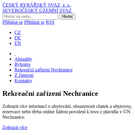
ČESKÝ RYBÁŘSKÝ SVAZ, z. s.,
SEVEROČESKÝ ÚZEMNÍ SVAZ
Přihlásit se
Přihlásit se
RSS
CZ
DE
EN
Aktuality
Rybolov
Rekreační zařízení Nechranice
Z činnosti
Kontakty
Rekreační zařízení Nechranice
Zobrazit více informací o ubytování, obsazenosti chatek a ubytovny,
rezervace nebo třeba online žádost povolení k lovu z plavidla v ÚN
Nechranice.
Zobrazit více