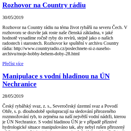
Rozhovor na Country rádiu
30/05/2019
Rozhovor na Country rádiu na téma život rybářů na severu Čech. V
rozhovoru se dozvíte jak roste naše členská základna, v jaké
hodnotě vysadíme ročně ryby do revírů, stejně jako o našich
radostech i starostech. Rozhovor ke spuštění v archivu Country
rádia: http://www.countryradio.cz/poslechnete-si-z-naseho-
archivu/moje-hobby-behem-doby-28.html
Přečíst více
Manipulace s vodní hladinou na ÚN
Nechranice
28/05/2019
Český rybářský svaz, z. s., Severočeský územní svaz a Povodí
Ohře, s. p. dlouhodobě spolupracují na sledování přirozeného
rozmnožování ryb, to zejména na naší největší vodní nádrži, kterou
je ÚN Nechranice. S vodní hladinou ÚN je v případě příznivé
hydrologické situace manipulováno tak, aby nebyl rušen přirozený