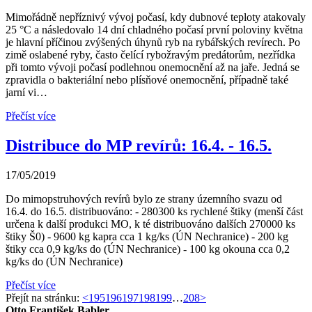
Mimořádně nepříznivý vývoj počasí, kdy dubnové teploty atakovaly
25 °C a následovalo 14 dní chladného počasí první poloviny května
je hlavní příčinou zvýšených úhynů ryb na rybářských revírech. Po
zimě oslabené ryby, často čelící rybožravým predátorům, nezřídka
při tomto vývoji počasí podlehnou onemocnění až na jaře. Jedná se
zpravidla o bakteriální nebo plísňové onemocnění, případně také
jarní vi…
Přečíst více
Distribuce do MP revírů: 16.4. - 16.5.
17/05/2019
Do mimopstruhových revírů bylo ze strany územního svazu od
16.4. do 16.5. distribuováno: - 280300 ks rychlené štiky (menší část
určena k další produkci MO, k té distribuováno dalších 270000 ks
štiky Š0) - 9600 kg kapra cca 1 kg/ks (ÚN Nechranice) - 200 kg
štiky cca 0,9 kg/ks do (ÚN Nechranice) - 100 kg okouna cca 0,2
kg/ks do (ÚN Nechranice)
Přečíst více
Přejít na stránku:
<
195
196
197
198
199
…
208
>
Otto František Babler