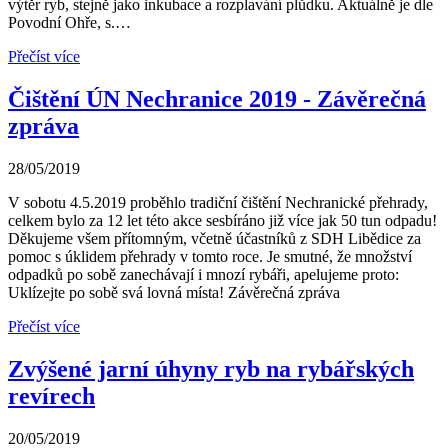
výtěr ryb, stejně jako inkubace a rozplavání plůdku. Aktuálně je dle
Povodní Ohře, s.…
Přečíst více
Čištění ÚN Nechranice 2019 - Závěrečná
zpráva
28/05/2019
V sobotu 4.5.2019 proběhlo tradiční čištění Nechranické přehrady,
celkem bylo za 12 let této akce sesbíráno již více jak 50 tun odpadu!
Děkujeme všem přítomným, včetně účastníků z SDH Libědice za
pomoc s úklidem přehrady v tomto roce. Je smutné, že množství
odpadků po sobě zanechávají i mnozí rybáři, apelujeme proto:
Uklízejte po sobě svá lovná místa! Závěrečná zpráva
Přečíst více
Zvýšené jarní úhyny ryb na rybářských
revírech
20/05/2019